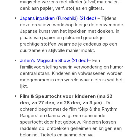
magische wezens met allerlei (afval)materialen –
denk aan papier, verf, stofjes en glitters.
Japans inpakken (Furoshiki) (21 dec)
–
Tijdens
deze creatieve workshop leer je de eeuwenoude
Japanse kunst van het inpakken met doeken. In
plaats van papier en plakband gebruik je
prachtige stoffen waarmee je cadeaus op een
duurzame én stijlvolle manier inpakt.
Julien’s Magische Show (21 dec)
– Een
familievoorstelling waarin verwondering en humor
centraal staan. Kinderen én volwassenen worden
meegenomen in een wereld waar niets is wat het
lijkt.
Film & Speurtocht voor kinderen
(ma 22
dec, za 27 dec, zo 28 dec, za 3 jan)
– De
ochtend begint met de film ‘Skip & the Rhythm
Rangers’ en daarna volgt een spannende
speurtocht door het gebouw. Kinderen lossen
raadsels op, ontdekken geheimen en krijgen een
beloning. Tickets en aanmelden via