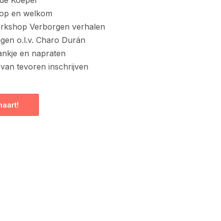
oop en welkom
orkshop Verborgen verhalen
ngen o.l.v. Charo Durán
rankje en napraten
 van tevoren inschrijven
aart!