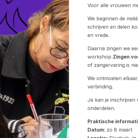
Voor alle vrouwen met
We beginnen de midd
schrijven en delen k
en vrede.
Daarna zingen we een
workshop
Zingen vo
of zangervaring is n
We ontmoeten elkaar,
verbinding.
Je kan je inschrijven
onderdelen.
Praktische informat
Datum
: zo 8 maart
Locatie:
Skydeck, in 