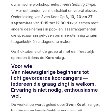
dynamische workshopreeks
meerstemmig zingen
— vier ochtenden vol muzikaliteit en vooral plezier.
Onder leiding van Sven Keet Op 6
, 13, 20 en 27
september
van
11:15 tot 12:30
duik je samen met
andere deelnemers in pop- en jazzarrangementen
die speciaal zijn gekozen om meerstemmig zingen
toegankelijk én uitdagend te maken.
Op 4 oktober sluit de groep af met een feestelijk
optreden tijdens de
Korendag
.
Voor wie
Van nieuwsgierige beginners tot
licht gevorderde koorzangers —
iedereen die graag zingt is welkom.
Ervaring is niet nodig, enthousiasme
wel.
De workshop wordt geleid door
Sven Keet
, zanger,
beatboxer en koorliefhebber pur sang. Hij